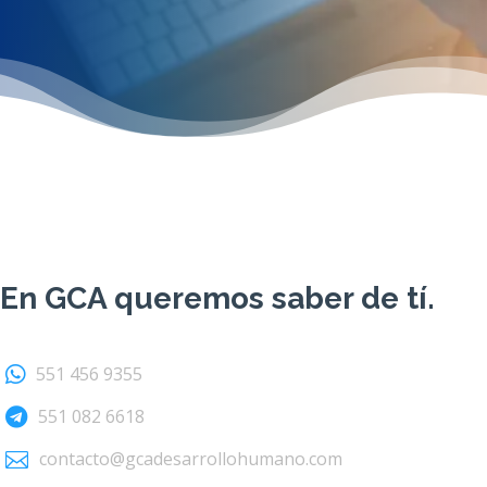
En
GCA
queremos saber de tí.
551 456 9355

551 082 6618

contacto@gcadesarrollohumano.com
