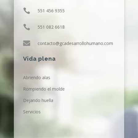

551 456 9355

551 082 6618

contacto@gcadesarrollohumano.com
Vida plena
Abriendo alas
Rompiendo el molde
Dejando huella
Servicios