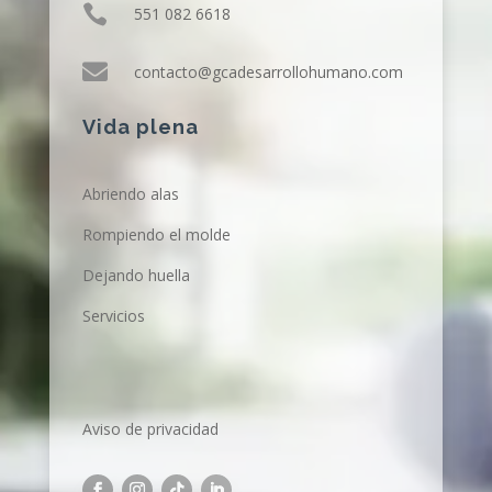

551 082 6618

contacto@gcadesarrollohumano.com
Vida plena
Abriendo alas
Rompiendo el molde
Dejando huella
Servicios
Aviso de privacidad