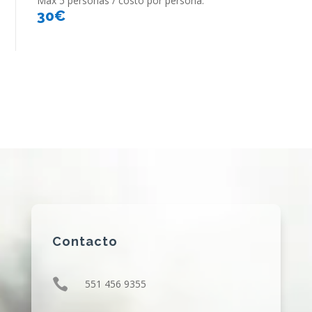
Max 5 personas / costo por persona.
30€
Contacto

551 456 9355